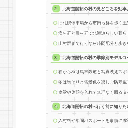
北海道開拓の村の見どころを効率
旧札幌停車場から市街地群を歩く王
漁村群と農村群で北海道らしい暮ら
山村群まで行くなら時間配分と歩き
北海道開拓の村の季節別モデルコ
春から秋は馬車鉄道と写真映えスポ
冬は馬そりと雪景色を楽しむ防寒重
食堂や休憩を入れて無理なく回るタ
北海道開拓の村へ行く前に知りた
入村料や年間パスポートを事前に確