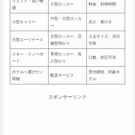
リュック・買い物
小型ロッカー
料金、利用時間
袋
中型・大型ロッカ
小型キャリー
高さ、奥行き
ー
大型ロッカー、店
入るサイズ、当日
大型スーツケース
舗型預かり
引取
スキー・スノーボ
専用ロッカー、有
口数、対応可否
ード
人預かり
ホテルへ運びたい
受付締切、対象ホ
配送サービス
荷物
テル
スポンサーリンク